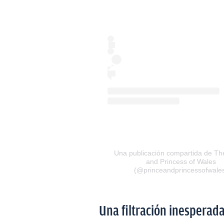
Una publicación compartida de Th
and Princess of Wales
(@princeandprincessofwale
Una filtración inesperad