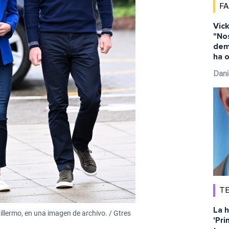
F
Vick
"No
dem
ha o
Dani
TE
La h
illermo, en una imagen de archivo. / Gtres
'Pri