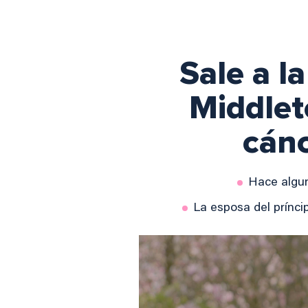
Sale a l
Middlet
cánc
Hace algun
La esposa del prínci