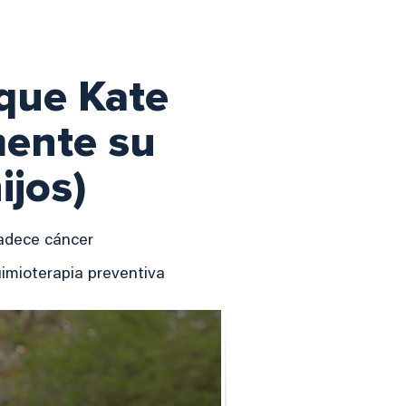
 que Kate
mente su
ijos)
padece cáncer
imioterapia preventiva