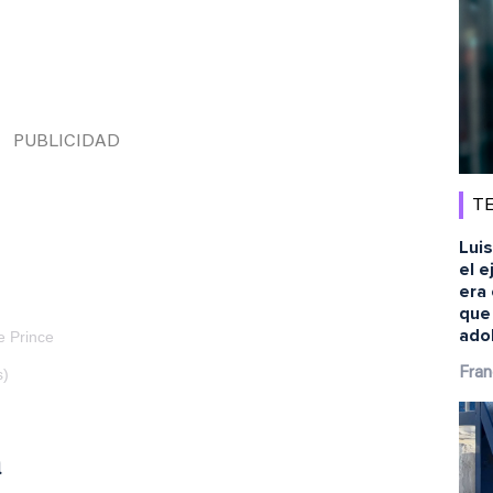
TE
Luis
el e
era 
que
ado
e Prince
s)
Fran
a