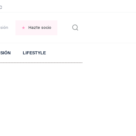
ani García
Infancia AMANCIO ORTEGA
FRASES que decimos en los BAR
esión
Hazte socio
ISIÓN
LIFESTYLE