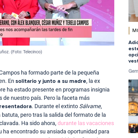
M
Adió
est
ñoz. (Foto: Telecinco)
opci
ves
Gem
u Campos ha formado parte de la pequeña
en. En
solitario y junto a su madre
, la ex
re ha estado presente en programas insignia
s de nuestro país. Pero la faceta más
resentadora
. Durante el extinto
Sálvame
,
 batuta, pero tras la salida del formato de la
 clavada. Ha sido ahora,
durante las vacaciones
lu ha encontrado su ansiada oportunidad para