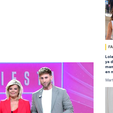
F
Lola
ya d
mano
en 
Mar