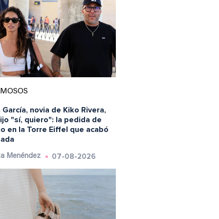
AMOSOS
 García, novia de Kiko Rivera,
ijo "sí, quiero": la pedida de
 en la Torre Eiffel que acabó
nada
07-08-2026
ta Menéndez