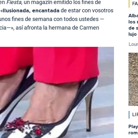
 en
Fiesta
, un magazín emitido los fines de
F
 «
Ilusionada, encantada
de estar con vosotros
Alba
unos fines de semana con todos ustedes —
los
ncia—», así afronta la hermana de Carmen
de s
lujo
Lour
LI
Pla
rom