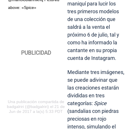
maniquí para lucir los
above: «Spice»
tres primeros modelos
de una colección que
saldrá a la venta el
próximo 6 de julio, tal y
como ha informado la
cantante en su propia
cuenta de Instagram.
Mediante tres imágenes,
se puede adivinar que
las creaciones estarán
divididas en tres
Una publicación compartida de
categorías:
Spice
badgalriri (@badgalriri) el 21 de
(sandalias con piedras
Jun de 2017 a la(s) 5:33 PDT
preciosas en rojo
intenso, simulando el