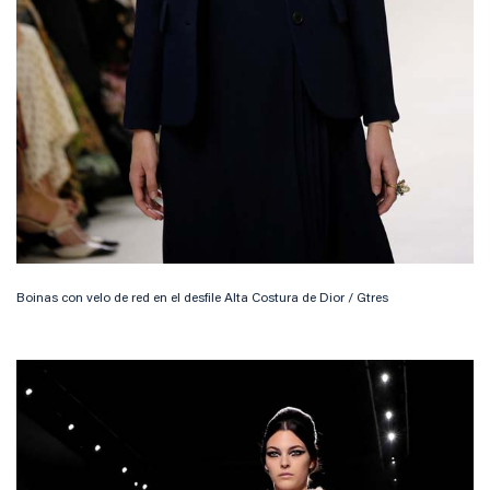
Boinas con velo de red en el desfile Alta Costura de Dior / Gtres