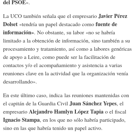
del
PSOE
».
Javier
Pérez
La UCO también señala que
el empresario
Dolset
fuente
de
«
tendría
un
papel
destacado
como
información»
. No obstante, s
u
labor «
no se
habría
limitado
a
la
obtención
de
información,
sino
también
a
su
procesamiento
y
tratamiento, así
como
a
labores
genéricas
de
apoyo
a
Leire,
como
puede
ser
la
facilitación
de
contactos
y/o
el
acompañamiento
y
asistencia
a
varias
reuniones
clave
en
la
actividad
que
la
organización
venía
desarrollando».
En este último caso, indica
las
reuniones
mantenidas
con
Juan
Sánchez Yepes
el
capitán
de
la
Guardia
Civil
,
el
Alejandro Hamlyn López Tapia
empresario
o el fiscal
Ignacio Stampa
, en los que
no
sólo
habría
participado,
sino
en
las
que
habría
tenido
un
papel
activo.