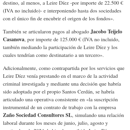
destino, al menos, a Leire Díez -por importe de 22.500 €
(IVA no incluido)- e interponiendo hasta dos sociedades
con
el
único
fin
de
encubrir
el
origen
de
los
fondos».
Jacobo
Teijelo
También
se
articularon
pagos
al
abogado
Casanova
,
por
importe
de
125.000
€
(IVA
no
incluido,
también
mediando
la
participación
de
Leire
Díez
y
los
cuales
tendrían
como
destinatario
a
un
tercero».
Adicionalmente,
como
contrapartida
por
los servicios
que
Leire
Díez
venía
prestando
en
el
marco
de
la
actividad
criminal
investigada
y
mediante
una
decisión
que
habría
sido
adoptada
por
el
propio
Santos
Cerdán,
se
habría
articulado
una
operativa
consistente
en «
la
suscripción
instrumental
de
un
contrato
de
trabajo
con
la
empresa
Zaño Sociedad Consultores
SL
,
simulando
una
relación
laboral
durante
los
meses
de
junio,
julio,
agosto
y