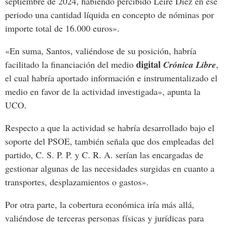
septiembre
de
2024,
habiendo
percibido
Leire
Díez
en ese
periodo
una
cantidad
líquida
en
concepto
de
nóminas
por
importe
total
de
16.000 euros».
«En suma,
Santos,
valiéndose
de
su
posición,
habría
digital
facilitado
la
financiación
del
medio
Crónica
Libre
,
el
cual habría
aportado
información
e
instrumentalizado
el
medio
en
favor
de
la
actividad
investigada», apunta la
UCO.
Respecto a que la actividad se habría desarrollado bajo el
soporte del PSOE, también señala que
dos
empleadas
del
partido,
C.
S. P. P.
y
C.
R.
A.
serían
las
encargadas
de
gestionar
algunas
de
las
necesidades
surgidas
en
cuanto
a
transportes, desplazamientos
o
gastos».
Por
otra
parte,
la
cobertura
económica
iría
más
allá,
valiéndose
de
terceras
personas
físicas
y
jurídicas
para