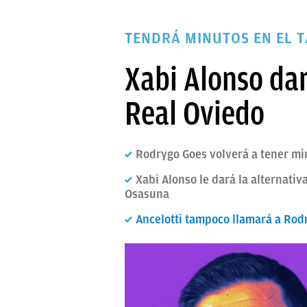
PAPARAZZI
TENDRÁ MINUTOS EN EL T
OKDIARIO
Xabi Alonso dar
Real Oviedo
Rodrygo Goes volverá a tener min
Xabi Alonso le dará la alternati
Osasuna
Ancelotti tampoco llamará a Rodr