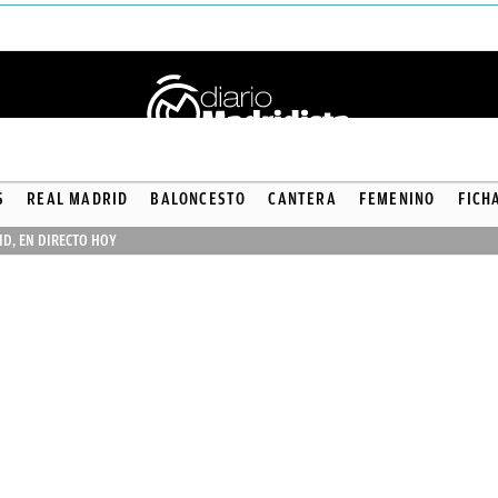
S
REAL MADRID
BALONCESTO
CANTERA
FEMENINO
FICH
ID, EN DIRECTO HOY