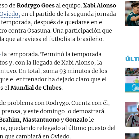
reso de
Rodrygo Goes
al equipo.
Xabi Alonso
 Oviedo,
en el partido de la segunda jornada
ta temporada, después de quedarse en el
tro contra Osasuna. Una participación que
 la que atraviesa el futbolista brasileño.
o
la temporada. Terminó la temporada
ÚLT
os y, con la llegada de Xabi Alonso, la
ntuvo. En total, suma 93 minutos de los
que el entrenador ha dejado claro que el
as el
Mundial de Clubes
.
 de problema con Rodrygo. Cuenta con él,
 prensa, y este domingo lo demostrará.
Brahim, Mastantuono
y
Gonzalo
le
na, quedando relegado al último puesto del
ón que cambiará en Oviedo.