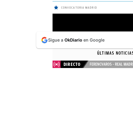
CONVOCATORIA MADRID
ÚLTIMAS
Sigue a
OkDiario
en Google
NOTICIAS
ÚLTIMAS NOTICIA
REAL
DIRECTO
FERENCVAROS – REAL MADR
MADRID
BALONCESTO
CANTERA
FICHAJES
DIRECTO
FEMENINO