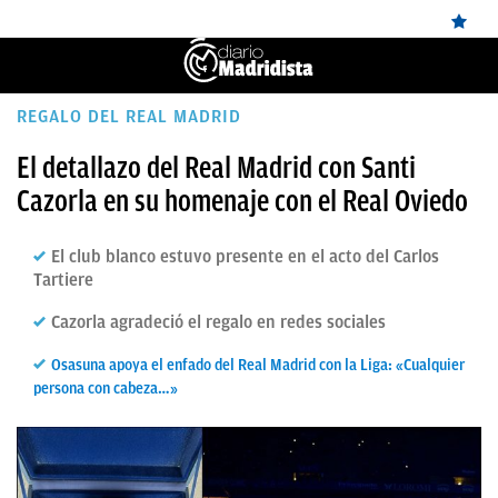
ÚLTIMAS
REGALO DEL REAL MADRID
✕
Sigue a
OkDiario
en Google
Continuar
NOTICIAS
El detallazo del Real Madrid con Santi
Cazorla en su homenaje con el Real Oviedo
REAL
MADRID
El club blanco estuvo presente en el acto del Carlos
BALONCESTO
Tartiere
CANTERA
Cazorla agradeció el regalo en redes sociales
FICHAJES
Osasuna apoya el enfado del Real Madrid con la Liga: «Cualquier
persona con cabeza…»
DIRECTO
FEMENINO
PAPARAZZI