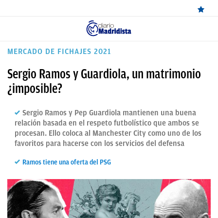
ÚLTIMAS
MERCADO DE FICHAJES 2021
NOTICIAS
Sergio Ramos y Guardiola, un matrimonio
REAL
¿imposible?
MADRID
Sergio Ramos y Pep Guardiola mantienen una buena
BALONCESTO
relación basada en el respeto futbolístico que ambos se
procesan. Ello coloca al Manchester City como uno de los
CANTERA
favoritos para hacerse con los servicios del defensa
FICHAJES
Ramos tiene una oferta del PSG
DIRECTO
FEMENINO
PAPARAZZI