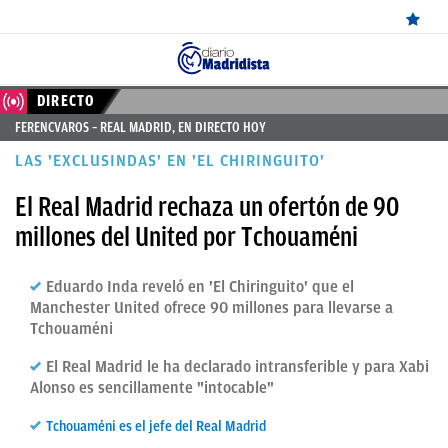
ÚLTIMAS
DIRECTO
FERENCVAROS – REAL MADRID, EN DIRECTO HOY
NOTICIAS
LAS 'EXCLUSINDAS' EN 'EL CHIRINGUITO'
REAL
El Real Madrid rechaza un ofertón de 90
MADRID
millones del United por Tchouaméni
BALONCESTO
Eduardo Inda reveló en 'El Chiringuito' que el
CANTERA
Manchester United ofrece 90 millones para llevarse a
FICHAJES
Tchouaméni
DIRECTO
El Real Madrid le ha declarado intransferible y para Xabi
Alonso es sencillamente "intocable"
FEMENINO
Tchouaméni es el jefe del Real Madrid
PAPARAZZI