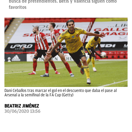
busca de pretendientes. Betis y Valencia siguen como
favoritos
OKDIARIO
Dani Ceballos tras marcar el gol en el descuento que daba el pase al
Arsenal a la semifinal de la FA Cup (Getty)
BEATRIZ JIMÉNEZ
30/06/2020 13:56