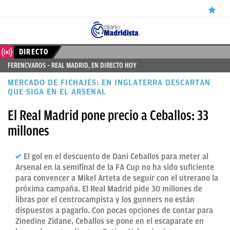
ÚLTIMAS
DIRECTO
FERENCVAROS – REAL MADRID, EN DIRECTO HOY
✕
Sigue a
OkDiario
en Google
Continuar
NOTICIAS
MERCADO DE FICHAJES: EN INGLATERRA DESCARTAN
REAL
QUE SIGA EN EL ARSENAL
MADRID
El Real Madrid pone precio a Ceballos: 33
millones
BALONCESTO
CANTERA
El gol en el descuento de Dani Ceballos para meter al
Arsenal en la semifinal de la FA Cup no ha sido suficiente
FICHAJES
para convencer a Mikel Arteta de seguir con el utrerano la
DIRECTO
próxima campaña. El Real Madrid pide 30 millones de
libras por el centrocampista y los gunners no están
FEMENINO
dispuestos a pagarlo. Con pocas opciones de contar para
Zinedine Zidane, Ceballos se pone en el escaparate en
PAPARAZZI