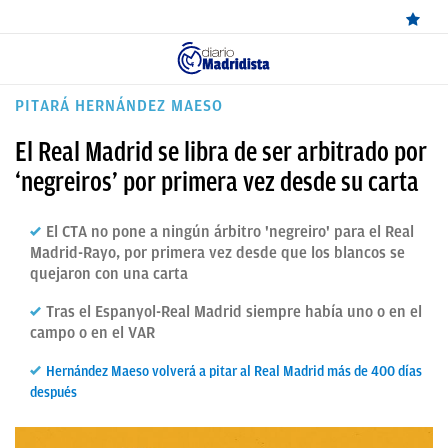
ÚLTIMAS
PITARÁ HERNÁNDEZ MAESO
NOTICIAS
El Real Madrid se libra de ser arbitrado por
REAL
‘negreiros’ por primera vez desde su carta
MADRID
El CTA no pone a ningún árbitro 'negreiro' para el Real
BALONCESTO
Madrid-Rayo, por primera vez desde que los blancos se
quejaron con una carta
CANTERA
Tras el Espanyol-Real Madrid siempre había uno o en el
FICHAJES
campo o en el VAR
DIRECTO
Hernández Maeso volverá a pitar al Real Madrid más de 400 días
después
FEMENINO
PAPARAZZI