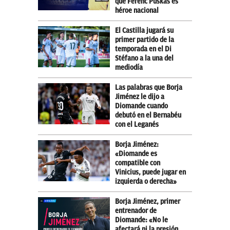
que Ferenc Puskas es
héroe nacional
El Castilla jugará su
primer partido de la
temporada en el Di
Stéfano a la una del
mediodía
Las palabras que Borja
Jiménez le dijo a
Diomande cuando
debutó en el Bernabéu
con el Leganés
Borja Jiménez:
«Diomande es
compatible con
Vinicius, puede jugar en
izquierda o derecha»
Borja Jiménez, primer
entrenador de
Diomande: «No le
afectará ni la presión