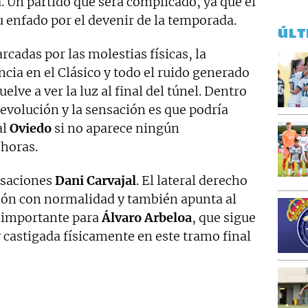
a. Un partido que será complicado, ya que el
 enfado por el devenir de la temporada.
ÚLT
adas por las molestias físicas, la
cia en el Clásico y todo el ruido generado
uelve a ver la luz al final del túnel. Dentro
 evolución y la sensación es que podría
al
Oviedo
si no aparece ningún
horas.
nsaciones
Dani Carvajal
. El lateral derecho
sión con normalidad y también apunta al
a importante para
Álvaro Arbeloa
, que sigue
 castigada físicamente en este tramo final