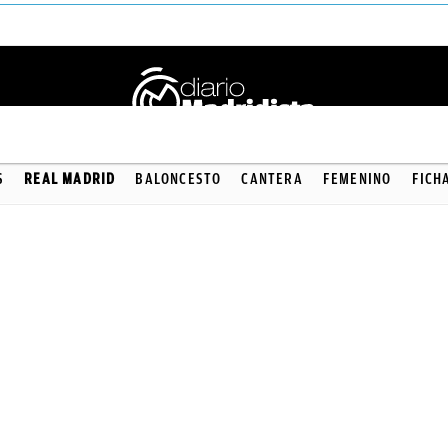
S
REAL MADRID
BALONCESTO
CANTERA
FEMENINO
FICH