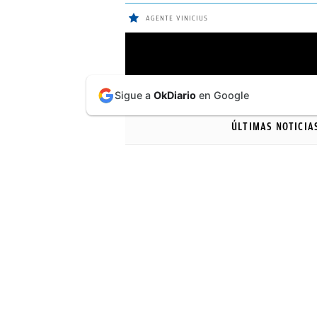
AGENTE VINICIUS
ÚLTIMAS
Sigue a
OkDiario
en Google
NOTICIAS
ÚLTIMAS NOTICIA
REAL
MADRID
BALONCESTO
CANTERA
FICHAJES
DIRECTO
FEMENINO