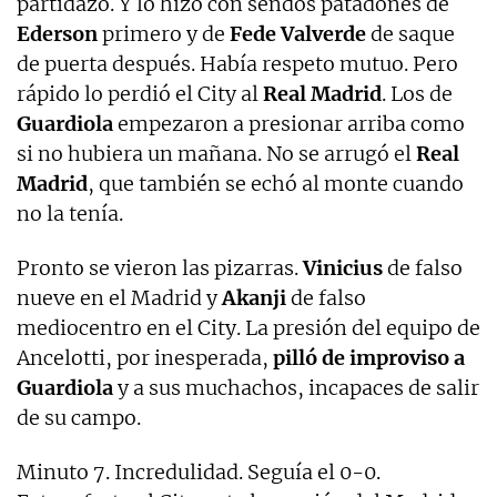
partidazo. Y lo hizo con sendos patadones de
Ederson
primero y de
Fede Valverde
de saque
de puerta después. Había respeto mutuo. Pero
rápido lo perdió el City al
Real Madrid
. Los de
Guardiola
empezaron a presionar arriba como
si no hubiera un mañana. No se arrugó el
Real
Madrid
, que también se echó al monte cuando
no la tenía.
Pronto se vieron las pizarras.
Vinicius
de falso
nueve en el Madrid y
Akanji
de falso
mediocentro en el City. La presión del equipo de
Ancelotti, por inesperada,
pilló de improviso a
Guardiola
y a sus muchachos, incapaces de salir
de su campo.
Minuto 7. Incredulidad. Seguía el 0-0.