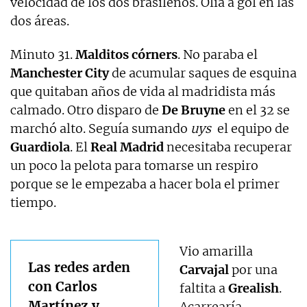
velocidad de los dos brasileños. Olía a gol en las
dos áreas.
Minuto 31.
Malditos córners
. No paraba el
Manchester City
de acumular saques de esquina
que quitaban años de vida al madridista más
calmado. Otro disparo de
De Bruyne
en el 32 se
marchó alto. Seguía sumando
uys
el equipo de
Guardiola
. El
Real Madrid
necesitaba recuperar
un poco la pelota para tomarse un respiro
porque se le empezaba a hacer bola el primer
tiempo.
Vio amarilla
Las redes arden
Carvajal
por una
con Carlos
faltita a
Grealish
.
Martínez y
Acarrearía