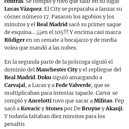
contras
. Se rompió y tuvo que salir en su lugar
Lucas Vázquez
. El City se preparaba a lanzar su
córner número 17. Pasaron los agobios y los
minutos y el
Real Madrid
sacó su primer saque
de esquina… ¡¡¡en el 105!!! Y encima casi marca
Rüdiger
en un remate a bocajarro y de media
volea que mandó a las nubes.
En la segunda parte de la prórroga siguió el
dominio del
Manchester City
y el repliegue del
Real Madrid
.
Doku
siguió amargando a
Carvajal
, a Lucas y a
Fede Valverde
, que se
multiplicaban para intentar taparle.
Carva
se
rompió y
Ancelotti
tuvo que sacar a
Militao
. Pep
sacó a
Kovacic
y
Stones
por De
Bruyne
y
Akanji
.
Y todavía faltaban diez minutos para los
penaltis