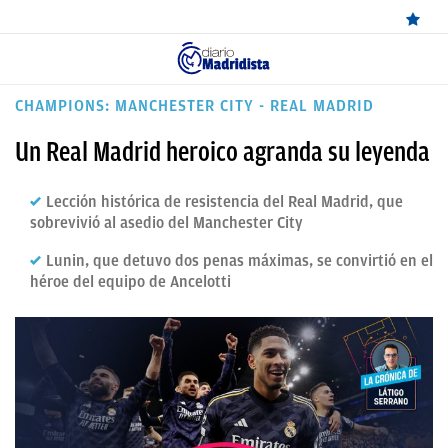
ÚLTIMAS
CHAMPIONS: MANCHESTER CITY - REAL MADRID
✕
Sigue a
OkDiario
en Google
Continuar
NOTICIAS
Un Real Madrid heroico agranda su leyenda
REAL
Lección histórica de resistencia del Real Madrid, que
MADRID
sobrevivió al asedio del Manchester City
BALONCESTO
Lunin, que detuvo dos penas máximas, se convirtió en el
héroe del equipo de Ancelotti
CANTERA
FICHAJES
DIRECTO
FEMENINO
PAPARAZZI