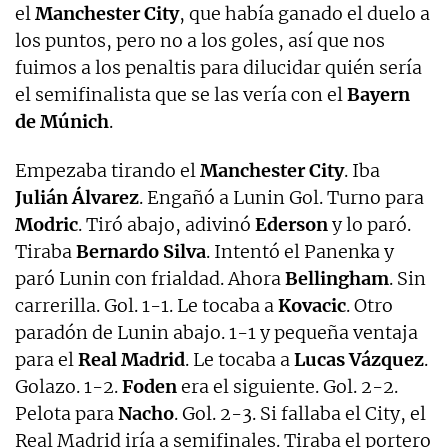
el
Manchester City
, que había ganado el duelo a
los puntos, pero no a los goles, así que nos
fuimos a los penaltis para dilucidar quién sería
el semifinalista que se las vería con el
Bayern
de Múnich
.
Empezaba tirando el
Manchester City
. Iba
Julián Álvarez
. Engañó a Lunin Gol. Turno para
Modric
. Tiró abajo, adivinó
Ederson
y lo paró.
Tiraba
Bernardo Silva
. Intentó el Panenka y
paró Lunin con frialdad. Ahora
Bellingham
. Sin
carrerilla. Gol. 1-1. Le tocaba a
Kovacic
. Otro
paradón de Lunin abajo. 1-1 y pequeña ventaja
para el
Real Madrid
. Le tocaba a
Lucas Vázquez
.
Golazo. 1-2.
Foden
era el siguiente. Gol. 2-2.
Pelota para
Nacho
. Gol. 2-3. Si fallaba el City, el
Real Madrid iría a semifinales. Tiraba el portero