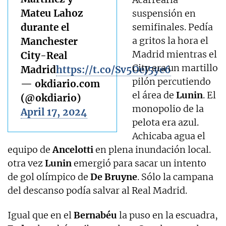
Mateu Lahoz
suspensión en
durante el
semifinales. Pedía
a gritos la hora el
Manchester
Madrid mientras el
City-Real
City era un martillo
Madrid
https://t.co/Sv5OeJ5ye6
pilón percutiendo
— okdiario.com
el área de
Lunin
. El
(@okdiario)
monopolio de la
April 17, 2024
pelota era azul.
Achicaba agua el
equipo de
Ancelotti
en plena inundación local.
otra vez
Lunin
emergió para sacar un intento
de gol olímpico de
De Bruyne
. Sólo la campana
del descanso podía salvar al Real Madrid.
Igual que en el
Bernabéu
la puso en la escuadra,