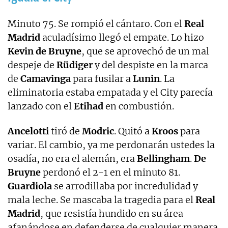
Minuto 75. Se rompió el cántaro. Con el
Real
Madrid
aculadísimo llegó el empate. Lo hizo
Kevin de Bruyne
, que se aprovechó de un mal
despeje de
Rüdiger
y del despiste en la marca
de
Camavinga
para fusilar a
Lunin
. La
eliminatoria estaba empatada y el City parecía
lanzado con el
Etihad
en combustión.
Ancelotti
tiró de
Modric
. Quitó a
Kroos
para
variar. El cambio, ya me perdonarán ustedes la
osadía, no era el alemán, era
Bellingham
.
De
Bruyne
perdonó el 2-1 en el minuto 81.
Guardiola
se arrodillaba por incredulidad y
mala leche. Se mascaba la tragedia para el
Real
Madrid
, que resistía hundido en su área
afanándose en defenderse de cualquier manera.