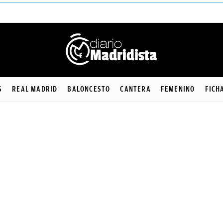
S
REAL MADRID
BALONCESTO
CANTERA
FEMENINO
FICH