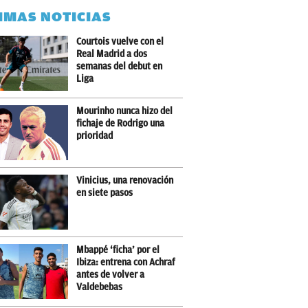
IMAS NOTICIAS
Courtois vuelve con el
Real Madrid a dos
semanas del debut en
Liga
Mourinho nunca hizo del
fichaje de Rodrigo una
prioridad
Vinicius, una renovación
en siete pasos
Mbappé ‘ficha’ por el
Ibiza: entrena con Achraf
antes de volver a
Valdebebas