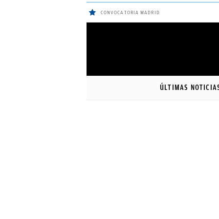
CONVOCATORIA MADRID
ÚLTIMAS
Sigue a
OkDiario
en Google
NOTICIAS
ÚLTIMAS NOTICIA
REAL
MADRID
BALONCESTO
CANTERA
FICHAJES
DIRECTO
FEMENINO