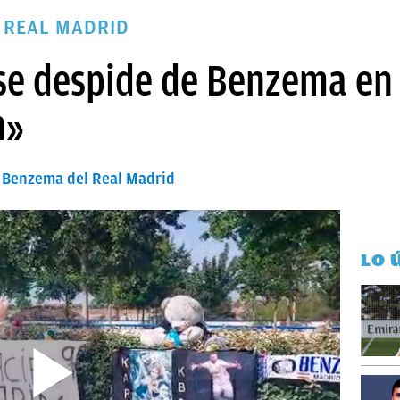
 REAL MADRID
se despide de Benzema en
m»
e Benzema del Real Madrid
LO 