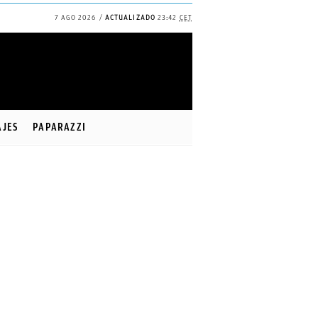
7 AGO 2026
ACTUALIZADO
23:42
CET
✕
Continuar
AJES
PAPARAZZI