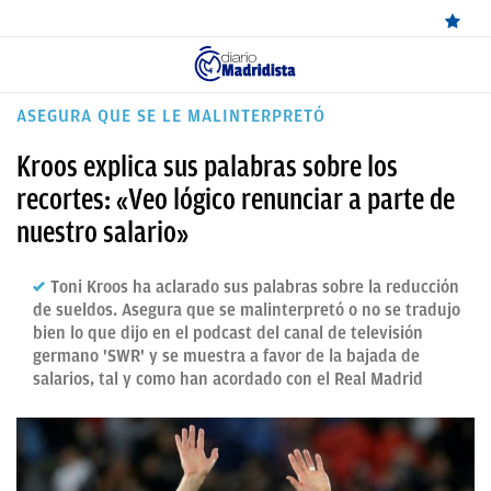
ÚLTIMAS
ASEGURA QUE SE LE MALINTERPRETÓ
NOTICIAS
Kroos explica sus palabras sobre los
REAL
recortes: «Veo lógico renunciar a parte de
nuestro salario»
MADRID
BALONCESTO
Toni Kroos ha aclarado sus palabras sobre la reducción
de sueldos. Asegura que se malinterpretó o no se tradujo
CANTERA
bien lo que dijo en el podcast del canal de televisión
germano 'SWR' y se muestra a favor de la bajada de
FICHAJES
salarios, tal y como han acordado con el Real Madrid
DIRECTO
FEMENINO
PAPARAZZI