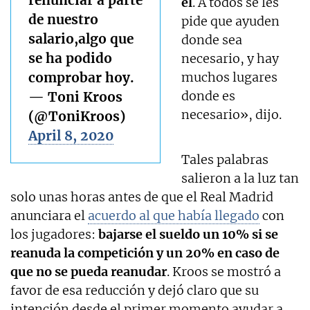
él
. A todos se les
de nuestro
pide que ayuden
salario,algo que
donde sea
se ha podido
necesario, y hay
comprobar hoy.
muchos lugares
donde es
— Toni Kroos
necesario», dijo.
(@ToniKroos)
April 8, 2020
Tales palabras
salieron a la luz tan
solo unas horas antes de que el Real Madrid
anunciara el
acuerdo al que había llegado
con
los jugadores:
bajarse el sueldo un 10% si se
reanuda la competición y un 20% en caso de
que no se pueda reanudar
. Kroos se mostró a
favor de esa reducción y dejó claro que su
intención desde el primer momento ayudar a