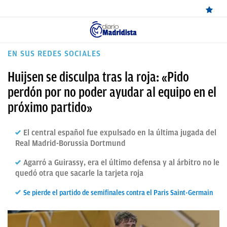
ÚLTIMAS
EN SUS REDES SOCIALES
NOTICIAS
Huijsen se disculpa tras la roja: «Pido
REAL
perdón por no poder ayudar al equipo en el
próximo partido»
MADRID
BALONCESTO
El central español fue expulsado en la última jugada del
Real Madrid-Borussia Dortmund
CANTERA
Agarró a Guirassy, era el último defensa y al árbitro no le
FICHAJES
quedó otra que sacarle la tarjeta roja
DIRECTO
Se pierde el partido de semifinales contra el Paris Saint-Germain
FEMENINO
PAPARAZZI