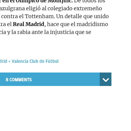
r en el Olímpico de Montjuic.
De todos los
 azulgrana eligió al colegiado extremeño
o contra el Tottenham. Un detalle que unido
tra el
Real Madrid
, hace que el madridismo
 y la rabia ante la injusticia que se
drid
Valencia Club de Fútbol
8 COMMENTS