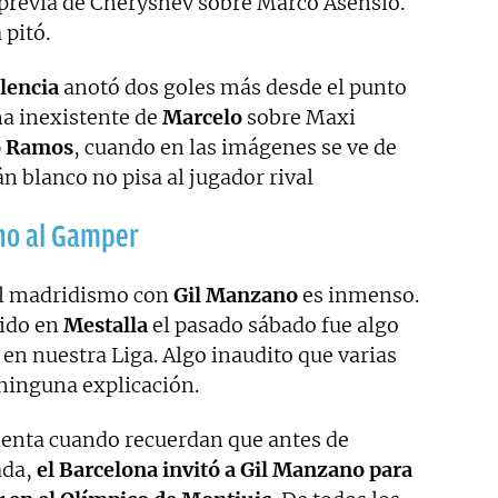
a previa de Cheryshev sobre Marco Asensio.
 pitó.
lencia
anotó dos goles más desde el punto
na inexistente de
Marcelo
sobre Maxi
o Ramos
, cuando en las imágenes se ve de
n blanco no pisa al jugador rival
ano al Gamper
l madridismo con
Gil Manzano
es inmenso.
rido en
Mestalla
el pasado sábado fue algo
 en nuestra Liga. Algo inaudito que varias
 ninguna explicación.
enta cuando recuerdan que antes de
ada,
el Barcelona invitó a Gil Manzano para