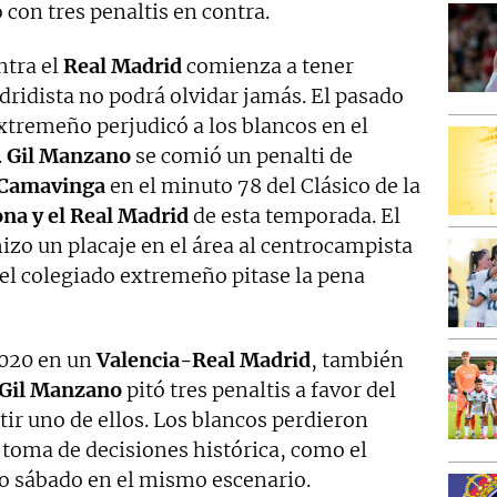
con tres penaltis en contra.
ntra el
Real Madrid
comienza a tener
dridista no podrá olvidar jamás. El pasado
xtremeño perjudicó a los blancos en el
.
Gil Manzano
se comió un penalti de
Camavinga
en el minuto 78 del Clásico de la
na y el Real Madrid
de esta temporada. El
hizo un placaje en el área al centrocampista
 el colegiado extremeño pitase la pena
2020 en un
Valencia-Real Madrid
, también
Gil Manzano
pitó tres penaltis a favor del
ir uno de ellos. Los blancos perdieron
a toma de decisiones histórica, como el
o sábado en el mismo escenario.