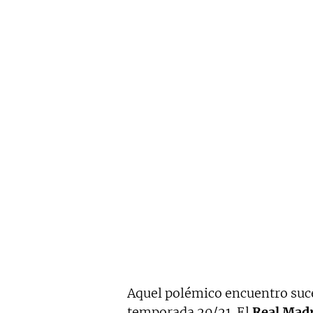
Aquel polémico encuentro suce
temporada 20/21. El
Real Madr