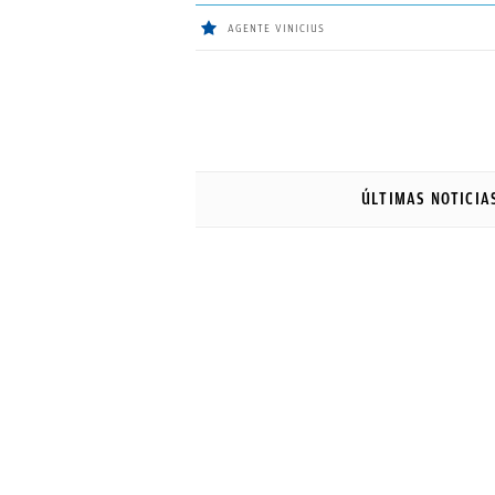
AGENTE VINICIUS
ÚLTIMAS
NOTICIAS
ÚLTIMAS NOTICIA
REAL
MADRID
BALONCESTO
CANTERA
FICHAJES
DIRECTO
FEMENINO