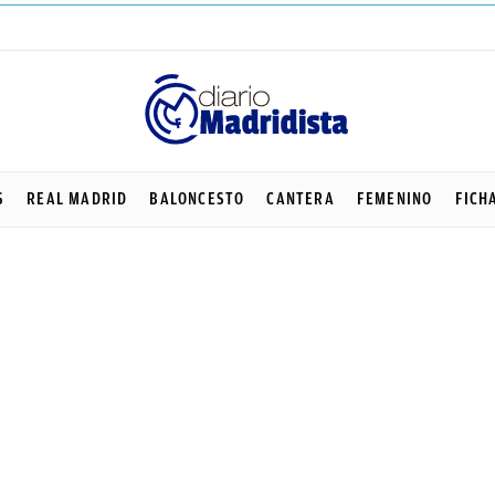
S
REAL MADRID
BALONCESTO
CANTERA
FEMENINO
FICH