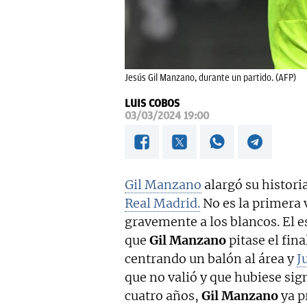
Jesús Gil Manzano, durante un partido. (AFP)
LUIS COBOS
03/03/2024 19:00
Gil Manzano
alargó su histori
Real Madrid.
No es la primera 
gravemente a los blancos. El 
que
Gil Manzano
pitase el fin
centrando un balón al área y
J
que no valió y que hubiese sig
cuatro años,
Gil Manzano
ya p