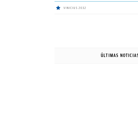
VINICIUS 2032
ÚLTIMAS
NOTICIAS
ÚLTIMAS NOTICIA
REAL
MADRID
BALONCESTO
CANTERA
FICHAJES
DIRECTO
FEMENINO