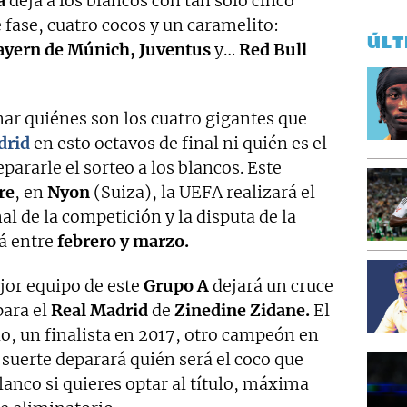
a
deja a los blancos con tan solo cinco
e fase, cuatro cocos y un caramelito:
ÚLT
Bayern de Múnich, Juventus
y…
Red Bull
nar quiénes son los cuatro gigantes que
drid
en esto octavos de final ni quién es el
pararle el sorteo a los blancos. Este
re
, en
Nyon
(Suiza), la UEFA realizará el
al de la competición y la disputa de la
rá entre
febrero y marzo.
jor equipo de este
Grupo A
dejará un cruce
para el
Real Madrid
de
Zinedine Zidane.
El
lo, un finalista en 2017, otro campeón en
suerte deparará quién será el coco que
lanco si quieres optar al título, máxima