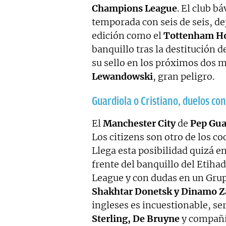
Champions
League
. El club b
temporada con seis de seis, dej
edición como el
Tottenham H
banquillo tras la destitución 
su sello en los próximos dos m
Lewandowski
, gran peligro.
Guardiola o Cristiano, duelos co
El
Manchester City
de
Pep Gua
Los citizens son otro de los c
Llega esta posibilidad quizá e
frente del banquillo del Etiha
League y con dudas en un Grup
Shakhtar Donetsk y Dinamo Z
ingleses es incuestionable, se
Sterling, De Bruyne
y compañía