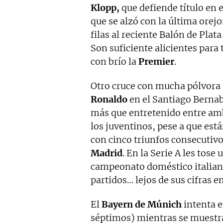
Klopp,
que defiende título en 
que se alzó con la última orej
filas al reciente Balón de Plat
Son suficiente alicientes para 
con brío la
Premier
.
Otro cruce con mucha pólvora 
Ronaldo
en el Santiago Bernab
más que entretenido entre amb
los juventinos, pese a que está
con cinco triunfos consecutivo
Madrid
. En la Serie A les tose 
campeonato doméstico italiano.
partidos… lejos de sus cifras e
El
Bayern
de
Múnich
intenta e
séptimos) mientras se muestra 