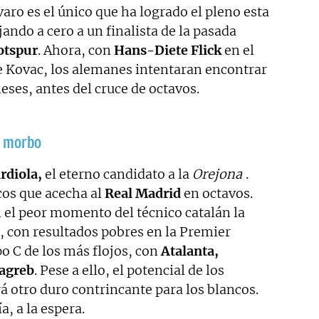
ávaro es el único que ha logrado el pleno esta
ando a cero a un finalista de la pasada
otspur
. Ahora, con
Hans-Diete Flick
en el
de Kovac, los alemanes intentaran encontrar
eses, antes del cruce de octavos.
n morbo
rdiola,
el eterno candidato a la
Orejona
.
ocos que acecha al
Real Madrid
en octavos.
n el peor momento del técnico catalán la
d, con resultados pobres en la Premier
o C de los más flojos, con
Atalanta,
agreb
. Pese a ello, el potencial de los
rá otro duro contrincante para los blancos.
, a la espera.