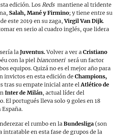
esta edición. Los
Reds
mantiene al tridente
ona,
Salah, Mané y Firmino
; y tiene entre su
a de este 2019 en su zaga,
Virgil Van Dijk
.
tomar en serio al cuadro inglés, que lidera
sería la
Juventus.
Volver a ver a
Cristiano
éu con la piel
bianconeri
será un factor
os equipos. Quizá no es el mejor año para
n invictos en esta edición de
Champions,
s tras su empate inicial ante el
Atlético de
un
Inter de Milán
, actual líder del
 El portugués lleva solo 9 goles en 18
n España.
nderezar el rumbo en la
Bundesliga
(son
intratable en esta fase de grupos de la