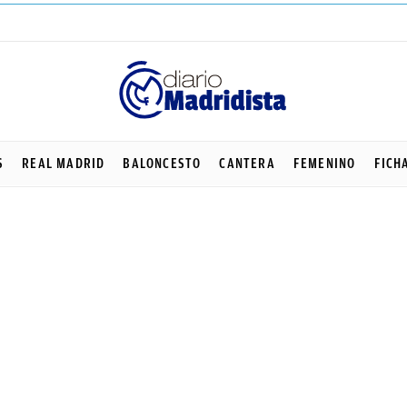
S
REAL MADRID
BALONCESTO
CANTERA
FEMENINO
FICH