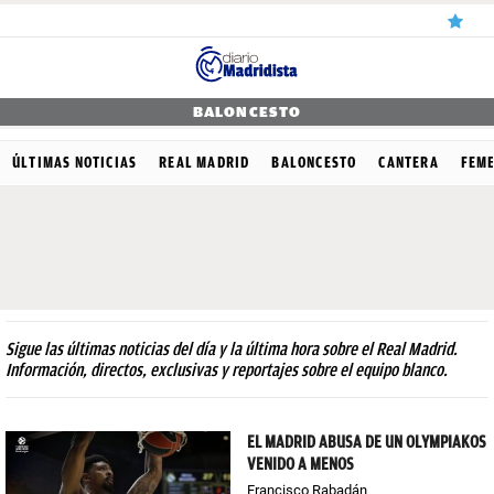
ÚLTIMAS
BALONCESTO
NOTICIAS
ÚLTIMAS NOTICIAS
REAL MADRID
BALONCESTO
CANTERA
FEM
REAL
MADRID
BALONCESTO
CANTERA
Sigue las últimas noticias del día y la última hora sobre el Real Madrid.
FICHAJES
Información, directos, exclusivas y reportajes sobre el equipo blanco.
DIRECTO
EL MADRID ABUSA DE UN OLYMPIAKOS
FEMENINO
VENIDO A MENOS
PAPARAZZI
Francisco Rabadán