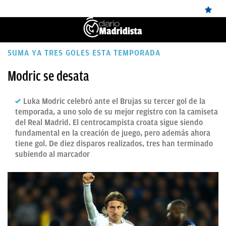
ÚLTIMAS
SUMA YA TRES GOLES ESTA TEMPORADA
NOTICIAS
Modric se desata
REAL
Luka Modric celebró ante el Brujas su tercer gol de la
MADRID
temporada, a uno solo de su mejor registro con la camiseta
del Real Madrid. El centrocampista croata sigue siendo
BALONCESTO
fundamental en la creación de juego, pero además ahora
tiene gol. De diez disparos realizados, tres han terminado
CANTERA
subiendo al marcador
FICHAJES
DIRECTO
FEMENINO
PAPARAZZI