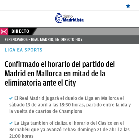
ÚLTIMAS
DIRECTO
FERENCVAROS – REAL MADRID, EN DIRECTO HOY
NOTICIAS
LIGA EA SPORTS
REAL
Confirmado el horario del partido del
MADRID
Madrid en Mallorca en mitad de la
BALONCESTO
eliminatoria ante el City
CANTERA
El Real Madrid jugará el duelo de Liga en Mallorca el
FICHAJES
sábado 13 de abril a las 18:30 horas, partido entre la ida y
la vuelta de cuartos de Champions
DIRECTO
La Liga también oficializa el horario del Clásico en el
FEMENINO
Bernabéu que ya avanzó Tebas: domingo 21 de abril a las
21:00 horas
PAPARAZZI