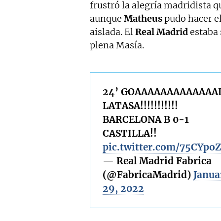
frustró la alegría madridista 
aunque
Matheus
pudo hacer e
aislada. El
Real Madrid
estaba 
plena Masía.
24’ GOAAAAAAAAAAAAA
LATASA!!!!!!!!!!!
BARCELONA B 0-1
CASTILLA!!
pic.twitter.com/75CYpo
— Real Madrid Fabrica
(@FabricaMadrid)
Janua
29, 2022