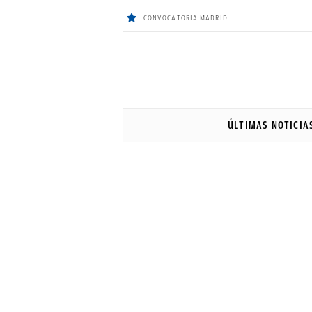
CONVOCATORIA MADRID
ÚLTIMAS
NOTICIAS
ÚLTIMAS NOTICIA
REAL
MADRID
BALONCESTO
CANTERA
FICHAJES
DIRECTO
FEMENINO