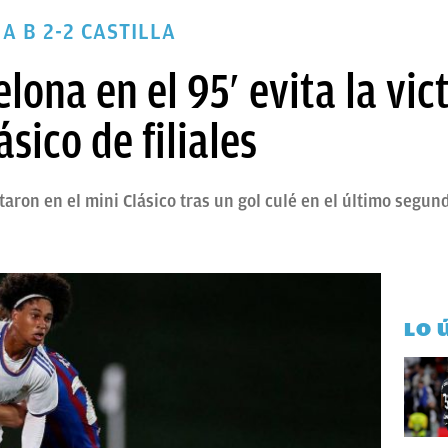
A B 2-2 CASTILLA
lona en el 95′ evita la vic
ásico de filiales
taron en el mini Clásico tras un gol culé en el último segun
LO 