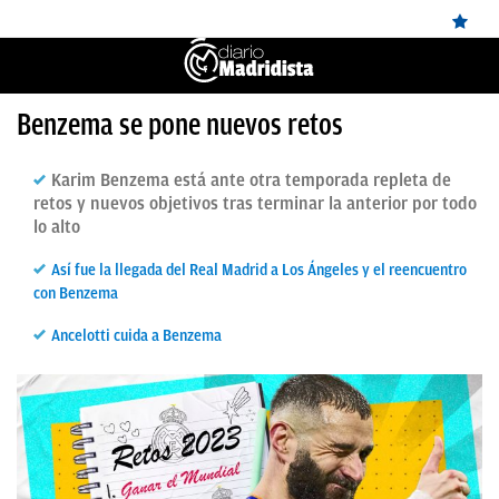
ÚLTIMAS
Benzema se pone nuevos retos
✕
Sigue a
OkDiario
en Google
Continuar
NOTICIAS
Karim Benzema está ante otra temporada repleta de
REAL
retos y nuevos objetivos tras terminar la anterior por todo
lo alto
MADRID
Así fue la llegada del Real Madrid a Los Ángeles y el reencuentro
BALONCESTO
con Benzema
CANTERA
Ancelotti cuida a Benzema
FICHAJES
DIRECTO
FEMENINO
PAPARAZZI