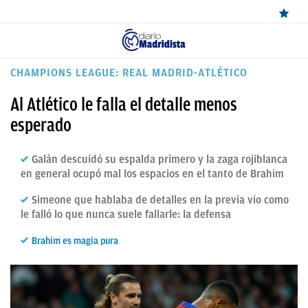
ÚLTIMAS
CHAMPIONS LEAGUE: REAL MADRID-ATLÉTICO
NOTICIAS
Al Atlético le falla el detalle menos
REAL
esperado
MADRID
Galán descuidó su espalda primero y la zaga rojiblanca
BALONCESTO
en general ocupó mal los espacios en el tanto de Brahim
CANTERA
Simeone que hablaba de detalles en la previa vio como
le falló lo que nunca suele fallarle: la defensa
FICHAJES
Brahim es magia pura
DIRECTO
FEMENINO
PAPARAZZI