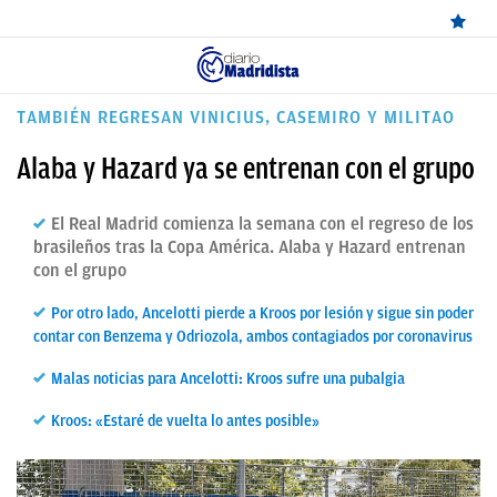
ÚLTIMAS
TAMBIÉN REGRESAN VINICIUS, CASEMIRO Y MILITAO
NOTICIAS
Alaba y Hazard ya se entrenan con el grupo
REAL
El Real Madrid comienza la semana con el regreso de los
MADRID
brasileños tras la Copa América. Alaba y Hazard entrenan
con el grupo
BALONCESTO
Por otro lado, Ancelotti pierde a Kroos por lesión y sigue sin poder
CANTERA
contar con Benzema y Odriozola, ambos contagiados por coronavirus
FICHAJES
Malas noticias para Ancelotti: Kroos sufre una pubalgia
DIRECTO
Kroos: «Estaré de vuelta lo antes posible»
FEMENINO
PAPARAZZI