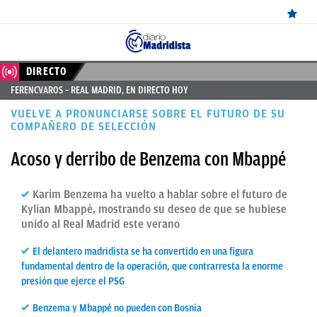
ÚLTIMAS
DIRECTO
FERENCVAROS – REAL MADRID, EN DIRECTO HOY
NOTICIAS
VUELVE A PRONUNCIARSE SOBRE EL FUTURO DE SU
REAL
COMPAÑERO DE SELECCIÓN
MADRID
Acoso y derribo de Benzema con Mbappé
BALONCESTO
Karim Benzema ha vuelto a hablar sobre el futuro de
CANTERA
Kylian Mbappé, mostrando su deseo de que se hubiese
unido al Real Madrid este verano
FICHAJES
El delantero madridista se ha convertido en una figura
DIRECTO
fundamental dentro de la operación, que contrarresta la enorme
presión que ejerce el PSG
FEMENINO
Benzema y Mbappé no pueden con Bosnia
PAPARAZZI