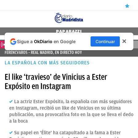
ÚLTIMAS
PAPARAZZI
✕
Sigue a
OkDiario
en Google
Continuar
NOTICIAS
DIRECTO
FERENCVAROS – REAL MADRID, EN DIRECTO HOY
REAL
LA ESPAÑOLA CON MÁS SEGUIDORES
MADRID
El like ‘travieso’ de Vinicius a Ester
BALONCESTO
Expósito en Instagram
CANTERA
FICHAJES
La actriz Ester Expósito, la española con más seguidores
en Instagram, recibió un like de Vinicius en su última
DIRECTO
publicación, una provocativa foto en la que se lleva el dedo
a la boca
FEMENINO
Su papel en 'Élite' ha catapultado a la fama a Ester
PAPARAZZI