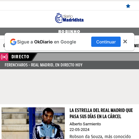
ÚLTIMAS
ROBINHO
✕
Sigue a
OkDiario
en Google
Continuar
NOTICIAS
ÚLTIMAS NOTICIAS
REAL MADRID
BALONCESTO
CANTERA
FEM
REAL
DIRECTO
FERENCVAROS – REAL MADRID, EN DIRECTO HOY
MADRID
BALONCESTO
CANTERA
FICHAJES
LA ESTRELLA DEL REAL MADRID QUE
DIRECTO
PASA SUS DÍAS EN LA CÁRCEL
Alberto Sarmiento
FEMENINO
22-05-2024
PAPARAZZI
Robson da Souza, más conocido