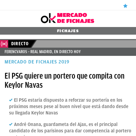
ÚLTIMAS
FICHAJES
NOTICIAS
DIRECTO
FERENCVAROS – REAL MADRID, EN DIRECTO HOY
REAL
MERCADO DE FICHAJES 2019
MADRID
El PSG quiere un portero que compita con
BALONCESTO
Keylor Navas
CANTERA
FICHAJES
El PSG estaría dispuesto a reforzar su portería en los
próximos meses pese al buen nivel que está dando desde
DIRECTO
su llegada Keylor Navas
FEMENINO
André Onana, guardameta del Ajax, es el principal
candidato de los parisinos para dar competencia al portero
PAPARAZZI