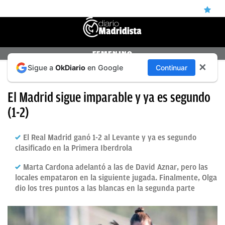
ÚLTIMAS
FEMENINO
✕
Sigue a
OkDiario
en Google
Continuar
NOTICIAS
PRIMERA IBERDROLA: LEVANTE 1-2 REAL MADRID
REAL
El Madrid sigue imparable y ya es segundo
MADRID
(1-2)
BALONCESTO
El Real Madrid ganó 1-2 al Levante y ya es segundo
CANTERA
clasificado en la Primera Iberdrola
FICHAJES
Marta Cardona adelantó a las de David Aznar, pero las
locales empataron en la siguiente jugada. Finalmente, Olga
DIRECTO
dio los tres puntos a las blancas en la segunda parte
FEMENINO
PAPARAZZI