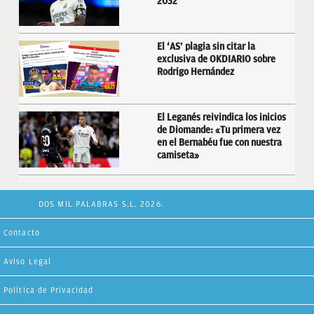
2032
El ‘AS’ plagia sin citar la
exclusiva de OKDIARIO sobre
Rodrigo Hernández
El Leganés reivindica los inicios
de Diomande: «Tu primera vez
en el Bernabéu fue con nuestra
camiseta»
DOS MIL PALABRAS S.L. 2026.
Contacto
Aviso Legal
Política de Privacidad