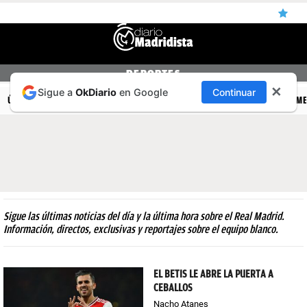
ÚLTIMAS
DEPORTES
✕
Sigue a
OkDiario
en Google
Continuar
NOTICIAS
ÚLTIMAS NOTICIAS
REAL MADRID
BALONCESTO
CANTERA
FEM
REAL
MADRID
BALONCESTO
CANTERA
Sigue las últimas noticias del día y la última hora sobre el Real Madrid.
FICHAJES
Información, directos, exclusivas y reportajes sobre el equipo blanco.
DIRECTO
EL BETIS LE ABRE LA PUERTA A
FEMENINO
CEBALLOS
PAPARAZZI
Nacho Atanes