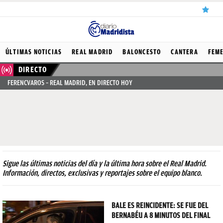
ÚLTIMAS
ÚLTIMAS NOTICIAS
REAL MADRID
BALONCESTO
CANTERA
FEM
NOTICIAS
DIRECTO
FERENCVAROS – REAL MADRID, EN DIRECTO HOY
REAL
MADRID
BALONCESTO
CANTERA
FICHAJES
Sigue las últimas noticias del día y la última hora sobre el Real Madrid.
Información, directos, exclusivas y reportajes sobre el equipo blanco.
DIRECTO
FEMENINO
BALE ES REINCIDENTE: SE FUE DEL
BERNABÉU A 8 MINUTOS DEL FINAL
PAPARAZZI