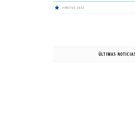
VINICIUS 2032
ÚLTIMAS
NOTICIAS
ÚLTIMAS NOTICIA
REAL
MADRID
BALONCESTO
CANTERA
FICHAJES
DIRECTO
FEMENINO