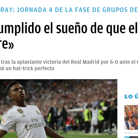
RAY: JORNADA 4 DE LA FASE DE GRUPOS D
umplido el sueño de que e
re»
tras la aplastante victoria del Real Madrid por 6-0 ante e
mó un hat-trick perfecto
LO 