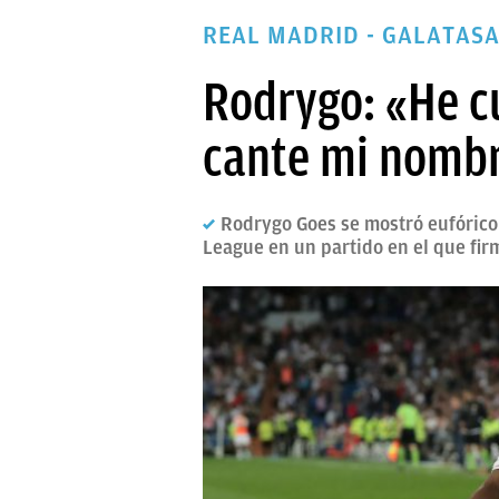
PAPARAZZI
REAL MADRID - GALATASA
OKDIARIO
Rodrygo: «He c
cante mi nomb
Rodrygo Goes se mostró eufórico 
League en un partido en el que fir