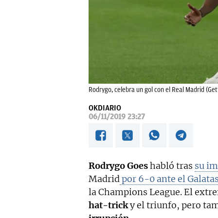
Rodrygo, celebra un gol con el Real Madrid (Get
OKDIARIO
06/11/2019 23:27
Rodrygo Goes
habló tras
su im
Madrid
por 6-0 ante el Galata
la Champions League. El extr
hat-trick
y el triunfo, pero t