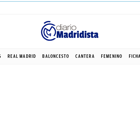
S
REAL MADRID
BALONCESTO
CANTERA
FEMENINO
FICH