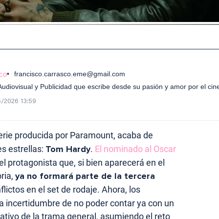
co
francisco.carrasco.eme@gmail.com
diovisual y Publicidad que escribe desde su pasión y amor por el cin
/2026 13:59
 serie producida por Paramount, acaba de
s estrellas:
Tom Hardy
.
El nominado al Oscar
el protagonista que, si bien aparecerá en el
ria,
ya no formará parte de la tercera
lictos en el set de rodaje. Ahora, los
la incertidumbre de no poder contar ya con un
rativo de la trama general, asumiendo el reto