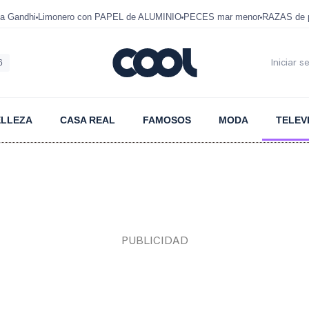
a Gandhi
Limonero con PAPEL de ALUMINIO
PECES mar menor
RAZAS de p
6
Iniciar s
ELLEZA
CASA REAL
FAMOSOS
MODA
TELEV