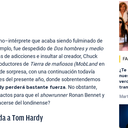
timo–intérprete que acaba siendo fulminado de
jemplo, fue despedido de
Dos hombres y medio
 de adicciones e insultar al creador, Chuck
F
roductores de
Tierra de mafiosos (MobLand
en
¿Te
do de sorpresa, con una continuación todavía
nue
ales del presente año, donde sobrentendemos
ver
y perderá bastante fuerza
. No obstante,
tra
xactos para que el
showrunner
Ronan Bennet y
Mar
acerse del londinense?
ida a Tom Hardy