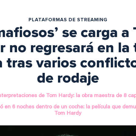
PLATAFORMAS DE STREAMING
 mafiosos’ se carga a
or no regresará en la 
tras varios conflicto
de rodaje
interpretaciones de Tom Hardy: la obra maestra de 8 ca
ó en 6 noches dentro de un coche: la película que demu
Tom Hardy