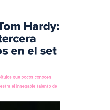
 Tom Hardy:
tercera
s en el set
pítulos que pocos conocen
estra el innegable talento de