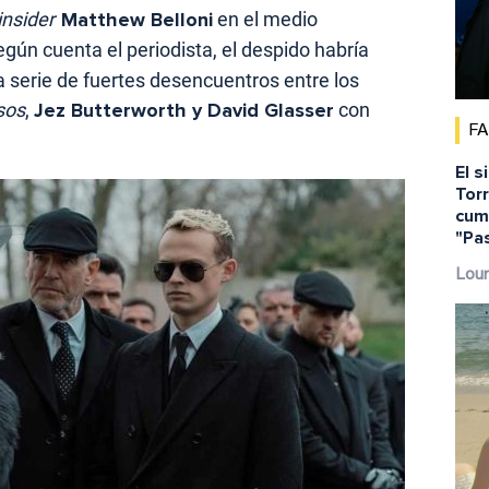
insider
Matthew Belloni
en el medio
egún cuenta el periodista, el despido habría
a serie de fuertes desencuentros entre los
sos
,
Jez Butterworth y David Glasser
con
F
El s
Torr
cump
"Pa
Lour