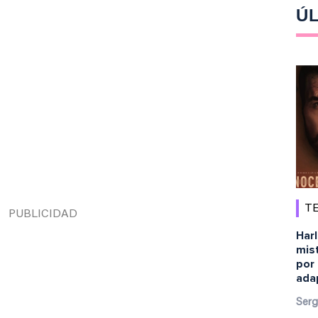
ÚL
TE
Harl
mist
por 
ada
Serg