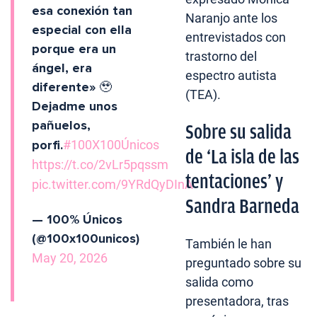
esa conexión tan
Naranjo ante los
especial con ella
entrevistados con
porque era un
trastorno del
ángel, era
espectro autista
diferente» 🥹
(TEA).
Dejadme unos
pañuelos,
Sobre su salida
porfi.
#100X100Únicos
de ‘La isla de las
https://t.co/2vLr5pqssm
tentaciones’ y
pic.twitter.com/9YRdQyDInA
Sandra Barneda
— 100% Únicos
(@100x100unicos)
También le han
May 20, 2026
preguntado sobre su
salida como
presentadora, tras