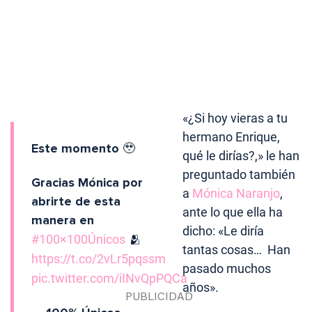
«¿Si hoy vieras a tu
hermano Enrique,
Este momento 🥹
qué le dirías?,» le han
preguntado también
Gracias Mónica por
a
Mónica Naranjo
,
abrirte de esta
ante lo que ella ha
manera en
dicho: «Le diría
#100×100Únicos
🫂
tantas cosas… Han
https://t.co/2vLr5pqssm
pasado muchos
pic.twitter.com/iINvQpPQCa
años».