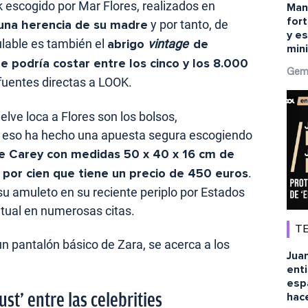
 escogido por Mar Flores, realizados en
Man
fort
 una herencia de su madre
y por tanto, de
y es
ulable es también el
abrigo
vintage
de
min
e podría costar entre los cinco y los 8.000
Gem
 fuentes directas a LOOK.
lve loca a Flores son los bolsos,
 eso ha hecho una apuesta segura escogiendo
ie Carey con medidas 50 x 40 x 16 cm de
 por cien que tiene un precio de 450 euros
.
su amuleto en su reciente periplo por Estados
itual en numerosas citas.
TE
 pantalón básico de Zara, se acerca a los
Juan
ent
esp
st’ entre las celebrities
hace