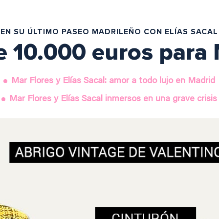
EN SU ÚLTIMO PASEO MADRILEÑO CON ELÍAS SACAL
e 10.000 euros para 
Mar Flores y Elías Sacal: amor a todo lujo en Madrid
Mar Flores y Elías Sacal inmersos en una grave crisis