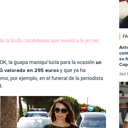
F
de la boda colombiana que reunió a la jet set
Ant
comi
su 
K, la guapa maniquí lucía para la ocasión
un
Cop
 G valorado en 295 euros
y que ya ha
Javi
, por ejemplo, en el funeral de la periodista
3.