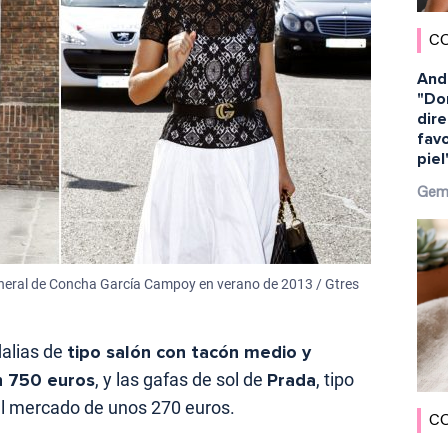
C
And
"Dor
dir
favo
piel
Gem
 funeral de Concha García Campoy en verano de 2013 / Gtres
dalias de
tipo salón con tacón medio y
n 750 euros
, y las gafas de sol de
Prada
, tipo
 el mercado de unos 270 euros.
C