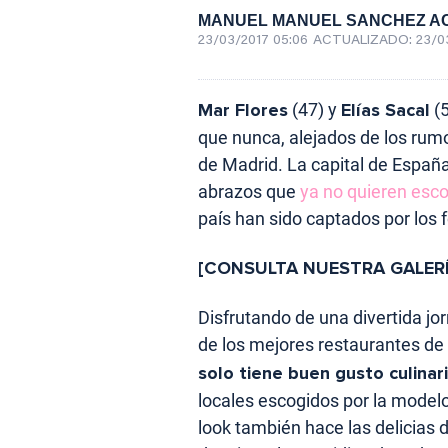
MANUEL MANUEL SANCHEZ A
23/03/2017 05:06
ACTUALIZADO:
23/0
Mar Flores
(47) y
Elías Sacal
(5
que nunca, alejados de los rum
de Madrid. La capital de Españ
abrazos que
ya no quieren esc
país han sido captados por los 
[CONSULTA NUESTRA GALERÍ
Disfrutando de una divertida j
de los mejores restaurantes de
solo tiene buen gusto culinari
locales escogidos por la modelo 
look también hace las delicias 