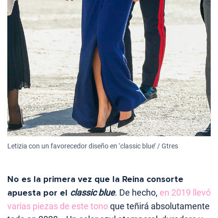
Letizia con un favorecedor diseño en ‘classic blue’ / Gtres
No es la primera vez que la Reina consorte
apuesta por el
classic blue
. De hecho,
en 2019 llevó
varias piezas de este tono
que teñirá absolutamente