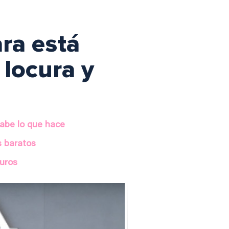
ra está
 locura y
sabe lo que hace
s baratos
euros