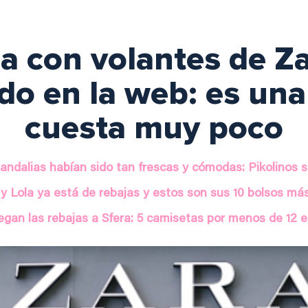
sa con volantes de Za
do en la web: es una
cuesta muy poco
ndalias habían sido tan frescas y cómodas: Pikolinos 
y Lola ya está de rebajas y estos son sus 10 bolsos má
egan las rebajas a Sfera: 5 camisetas por menos de 12 