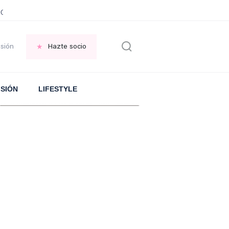
JOTE
Significado proverbio CHINO
Cargar el móvil cuando no hay ELECTRI
esión
Hazte socio
ISIÓN
LIFESTYLE