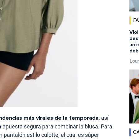
F
Viol
desc
un 
debe
Lour
ndencias más virales de la temporada
, así
 apuesta segura para combinar la blusa. Para
CA
n pantalón estilo culotte, el cual es súper