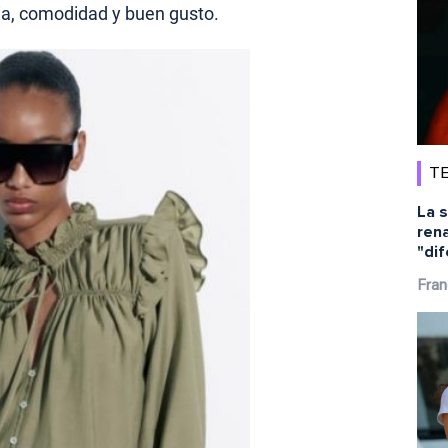
ia, comodidad y buen gusto.
TE
La s
rena
"dif
Fran