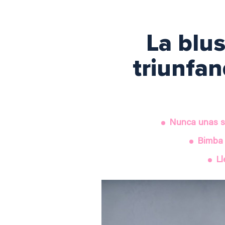
La blu
triunfan
Nunca unas sa
Bimba 
Ll