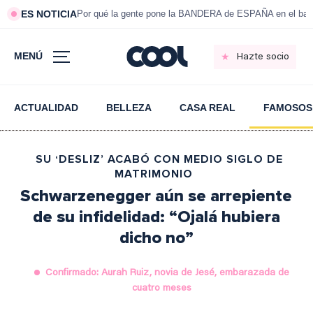
ES NOTICIA
Por qué la gente pone la BANDERA de ESPAÑA en el bal
MENÚ
Hazte socio
ACTUALIDAD
BELLEZA
CASA REAL
FAMOSOS
SU ‘DESLIZ’ ACABÓ CON MEDIO SIGLO DE
MATRIMONIO
Schwarzenegger aún se arrepiente
de su infidelidad: “Ojalá hubiera
dicho no”
Confirmado: Aurah Ruiz, novia de Jesé, embarazada de
cuatro meses