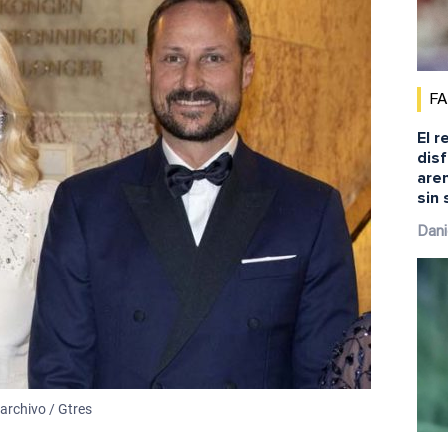
F
El r
disf
aren
sin 
Dani
archivo / Gtres