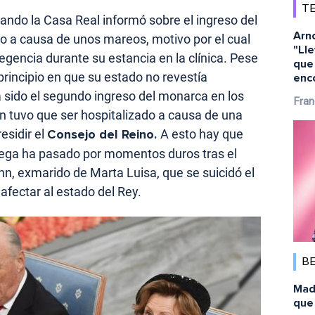
TE
ando la Casa Real informó sobre el ingreso del
Arn
lo a causa de unos mareos, motivo por el cual
"Ll
egencia durante su estancia en la clínica. Pese
que 
 principio en que su estado no revestía
enc
 sido el segundo ingreso del monarca en los
Fran
n tuvo que ser hospitalizado a causa de una
residir el
Consejo del Reino.
A esto hay que
uega ha pasado por momentos duros tras el
ehn, exmarido de Marta Luisa, que se suicidó el
afectar al estado del Rey.
B
Mad
que 