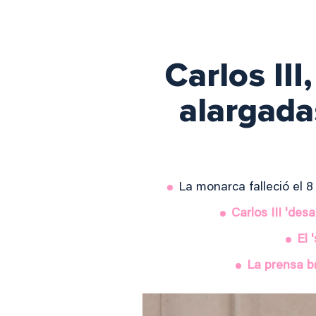
Carlos III
alargadas
La monarca falleció el 
Carlos III 'des
El 
La prensa b