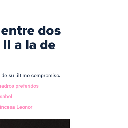
y entre dos
II a la de
s de su último compromiso.
cuadros preferidos
Isabel
rincesa Leonor