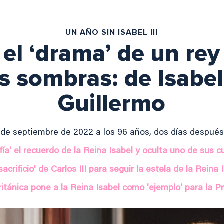
UN AÑO SIN ISABEL III
, el ‘drama’ de un re
 sombras: de Isabel 
Guillermo
8 de septiembre de 2022 a los 96 años, dos días despué
afía' el recuerdo de la Reina Isabel y oculta uno de sus 
'sacrificio' de Carlos III para seguir la estela de la Reina 
ritánica pone a la Reina Isabel como 'ejemplo' para la P