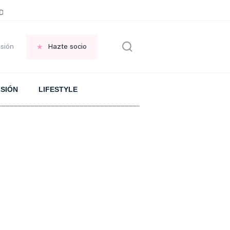
ani García
Infancia AMANCIO ORTEGA
FRASES que decimos en los BAR
esión
Hazte socio
ISIÓN
LIFESTYLE