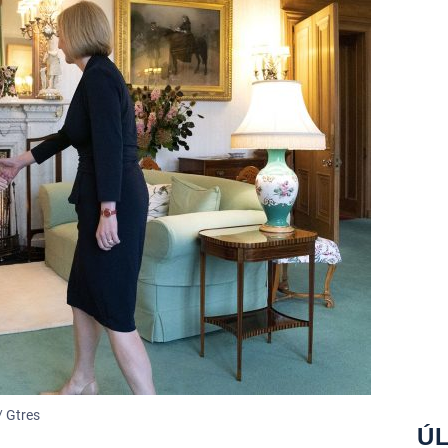
/ Gtres
ÚL