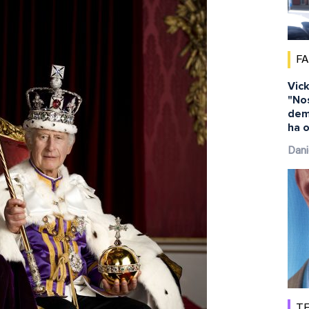
F
Vick
"No
dem
ha o
Dani
TE