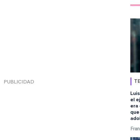
TE
Luis
el e
era 
que
ado
Fran