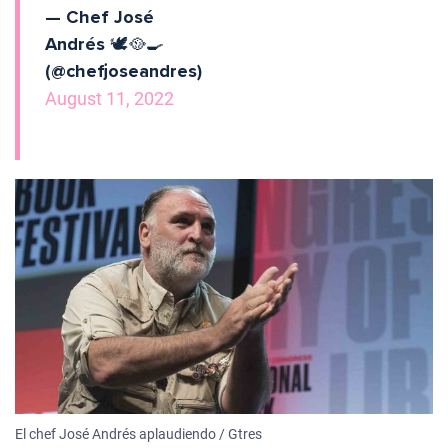
— Chef José
Andrés 🕊️🥘🍳
(@chefjoseandres)
August 11, 2022
El chef José Andrés aplaudiendo / Gtres