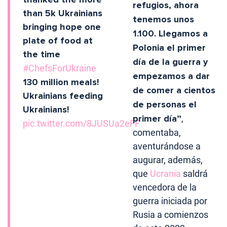
refugios, ahora
than 5k Ukrainians
tenemos unos
bringing hope one
1.100. Llegamos a
plate of food at
Polonia el primer
the time
día de la guerra y
#ChefsForUkraine
empezamos a dar
130 million meals!
de comer a cientos
Ukrainians feeding
de personas el
Ukrainians!
primer día”
,
pic.twitter.com/8JUSUa2eFF
comentaba,
aventurándose a
augurar, además,
que
Ucrania
saldrá
vencedora de la
guerra iniciada por
Rusia a comienzos