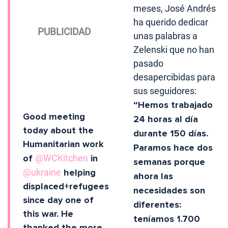
meses, José Andrés
ha querido dedicar
unas palabras a
Zelenski que no han
pasado
desapercibidas para
sus seguidores:
“Hemos trabajado
Good meeting
24 horas al día
today about the
durante 150 días.
Humanitarian work
Paramos hace dos
of
@WCKitchen
in
semanas porque
@ukraine
helping
ahora las
displaced+refugees
necesidades son
since day one of
diferentes:
this war. He
teníamos 1.700
thanked the more