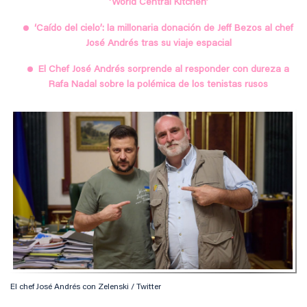
‘World Central Kitchen’
‘Caído del cielo’: la millonaria donación de Jeff Bezos al chef
José Andrés tras su viaje espacial
El Chef José Andrés sorprende al responder con dureza a
Rafa Nadal sobre la polémica de los tenistas rusos
El chef José Andrés con Zelenski / Twitter