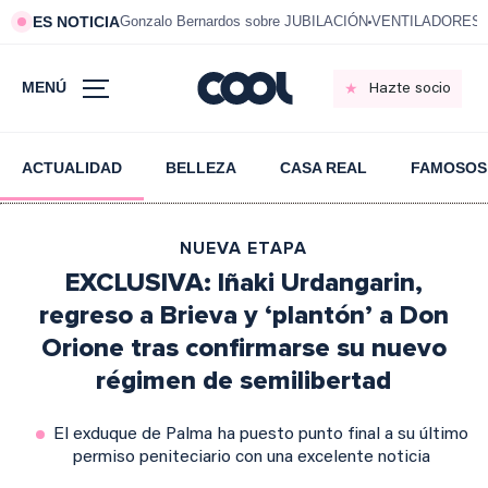
ES NOTICIA
Gonzalo Bernardos sobre JUBILACIÓN
VENTILADORES e
MENÚ
Hazte socio
ACTUALIDAD
BELLEZA
CASA REAL
FAMOSOS
NUEVA ETAPA
EXCLUSIVA: Iñaki Urdangarin,
regreso a Brieva y ‘plantón’ a Don
Orione tras confirmarse su nuevo
régimen de semilibertad
El exduque de Palma ha puesto punto final a su último
permiso peniteciario con una excelente noticia