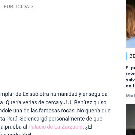
B
El p
reve
salv
en t
emplar de Existió otra humanidad y enseguida
Mart
ca. Quería verlas de cerca y J.J. Benítez quiso
ándole una de las famosas rocas. No quería que
ta Perú. Se encargó personalmente de que
na prueba al
Palacio de La Zarzuela
. ¿El
ue nada fácil.