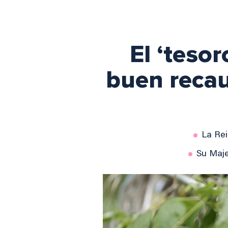
El ‘tesor
buen recaud
La Rei
Su Maje