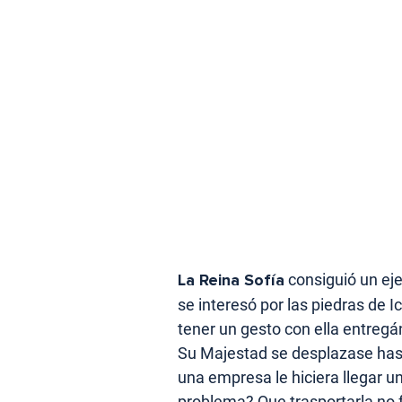
La Reina Sofía
consiguió un ej
se interesó por las piedras de I
tener un gesto con ella entreg
Su Majestad se desplazase has
una empresa le hiciera llegar u
problema? Que trasportarla no f