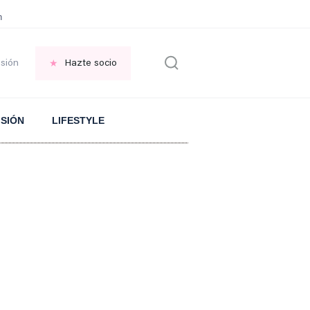
en las VENTANAS
REFLEXIÓN Octavio Paz
REFLEXIÓN Antonio Escohotado
esión
Hazte socio
ISIÓN
LIFESTYLE