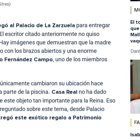
Gtres)
M
El t
gó al Palacio de La Zarzuela
para entregar
que
El escritor citado anteriormente no quiso
Mal
vaq
. Hay imágenes que demuestran que la madre
alo con los brazos abiertos y una enorme
Dani
no Fernández Campo
, uno de los miembros
, únicamente cambiaron su ubicación hace
 parte de la piscina.
Casa Real
no ha dado
 este objeto tan importante para la Reina. Eso
 preguntado sobre este tema, desde Palacio
regó este exótico regalo a Patrimonio
F
Isab