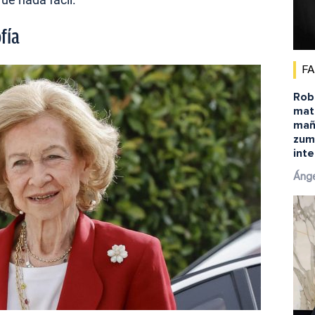
fía
F
Robe
matu
mañ
zum
inte
Ánge