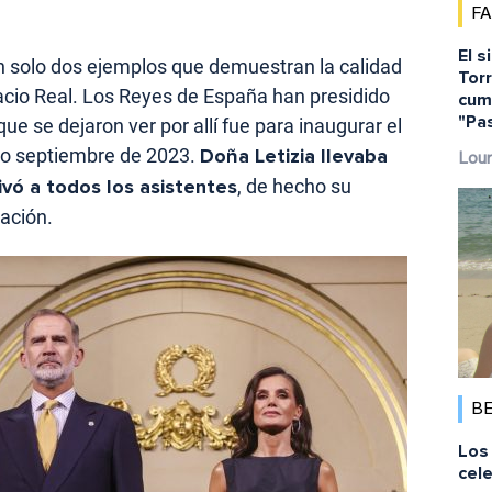
F
El s
 solo dos ejemplos que demuestran la calidad
Torr
lacio Real. Los Reyes de España han presidido
cump
"Pa
ue se dejaron ver por allí fue para inaugurar el
ado septiembre de 2023.
Doña Letizia llevaba
Lour
ivó a todos los asistentes
, de hecho su
ación.
B
Los 
cele