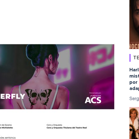
TE
Harl
mist
por 
ada
Serg