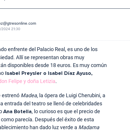
ez@gtresonline.com
/2024 21:30
uado enfrente del Palacio Real, es uno de los
ociedad. Allí se representan obras muy
tán disponibles desde 18 euros. Es muy común
mo
Isabel Preysler o Isabel Díaz Ayuso,
on Felipe y doña Letizia
.
 estrenó
Madea
, la ópera de Luigi Cherubini, a
la entrada del teatro se llenó de celebridades
o
Ana Botella
, lo curioso es que el precio de
o como parecía. Después del éxito de esta
tablecimiento han dado luz verde a
Madama