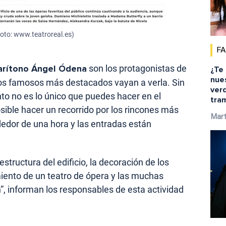
oto: www.teatroreal.es)
F
barítono Ángel Ódena
son los protagonistas de
¿Te
nue
 los famosos más destacados vayan a verla. Sin
ver
to no es lo único que puedes hacer en el
tra
sible hacer un recorrido por los rincones más
Mar
dedor de una hora y las entradas están
estructura del edificio, la decoración de los
miento de un teatro de ópera y las muchas
n”, informan los responsables de esta actividad