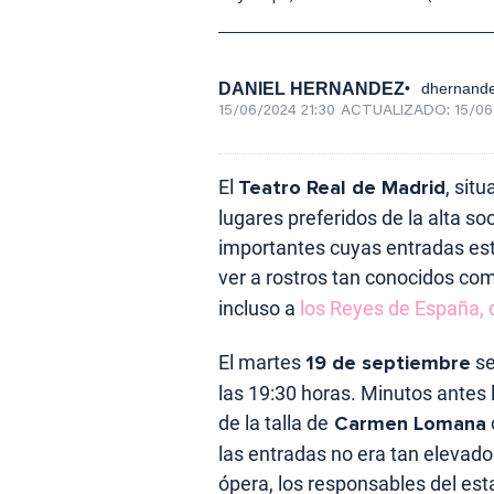
DANIEL HERNANDEZ
dhernand
15/06/2024 21:30
ACTUALIZADO:
15/06
El
Teatro Real de Madrid
, sit
lugares preferidos de la alta s
importantes cuyas entradas es
ver a rostros tan conocidos co
incluso a
los Reyes de España, d
El martes
19 de septiembre
se
las 19:30 horas. Minutos antes 
de la talla de
Carmen Lomana
las entradas no era tan elevad
ópera, los responsables del es