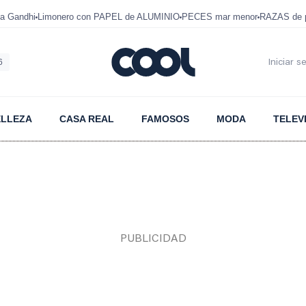
a Gandhi
Limonero con PAPEL de ALUMINIO
PECES mar menor
RAZAS de p
6
Iniciar s
ELLEZA
CASA REAL
FAMOSOS
MODA
TELEV