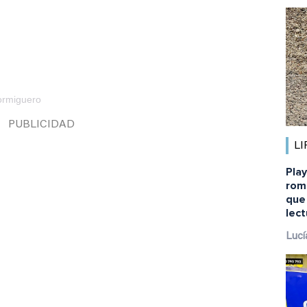
ormiguero
LI
Pla
rom
que
lect
Lucí