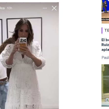
TE
El b
Ruiz
apl
Paul