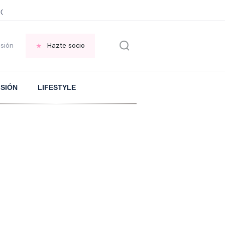
JOTE
Significado proverbio CHINO
Cargar el móvil cuando no hay ELECTRI
esión
Hazte socio
ISIÓN
LIFESTYLE