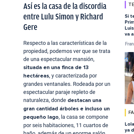
Así es la casa de la discordia
TE
entre Lulu Simon y Richard
Si t
Prim
Gere
Lui
va a
Respecto a las características de la
Fran
propiedad, podemos ver que se trata
de una espectacular mansión,
situada en una finca de 13
hectáreas
, y caracterizada por
grandes ventanales. Rodeada por un
espectacular paraje repleto de
naturaleza, donde
destacan una
gran cantidad árboles e incluso un
F
pequeño lago
, la casa se compone
Lola
por seis habitaciones, 11 cuartos de
ya d
baño, además de un enorme salón,