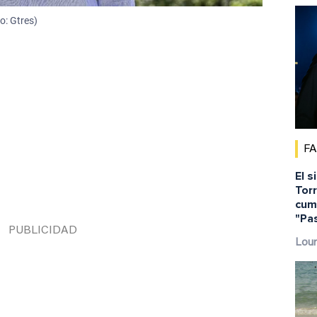
o: Gtres)
F
El s
Torr
cump
"Pa
Lour