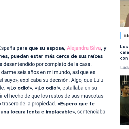
B
Los 
 España
para que su esposa,
Alejandra Silva
, y
cele
ames, puedan estar más cerca de sus raíces
con 
e desentendido por completo de la casa.
Lucí
 darme seis años en mi mundo, así que es
 el suyo», explicaba su decisión. Algo, que Lulu
le.
«¡Lo odio!», «¡Lo odio!»
, estallaba en su
ir el hecho de que los restos de sus mascotas
 trasero de la propiedad.
«Espero que te
 una locura lenta e implacable»
, sentenciaba