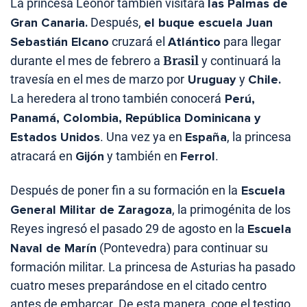
La princesa Leonor también visitará
las Palmas de
Gran Canaria.
Después,
el buque escuela Juan
Sebastián Elcano
cruzará el
Atlántico
para llegar
Brasil
durante el mes de febrero a
y continuará la
travesía en el mes de marzo por
Uruguay
y
Chile.
La heredera al trono también conocerá
Perú,
Panamá, Colombia, República Dominicana y
Estados Unidos
. Una vez ya en
España
, la princesa
atracará en
Gijón
y también en
Ferrol
.
Después de poner fin a su formación en la
Escuela
General Militar de Zaragoza
, la primogénita de los
Reyes ingresó el pasado 29 de agosto en la
Escuela
Naval de Marín
(Pontevedra) para continuar su
formación militar. La princesa de Asturias ha pasado
cuatro meses preparándose en el citado centro
antes de embarcar. De esta manera, coge el testigo