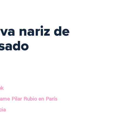
iva nariz de
asado
ok
ame Pilar Rubio en París
cia