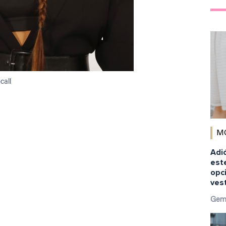
call
M
Adió
est
opci
ves
Gem