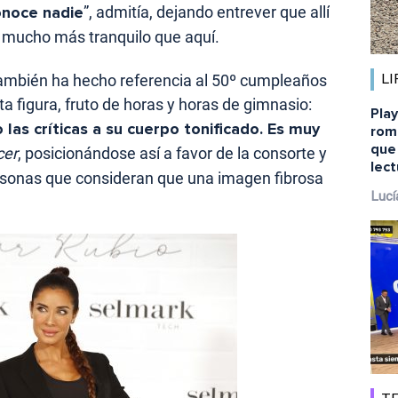
onoce nadie
”, admitía, dejando entrever que allí
a mucho más tranquilo que aquí.
 también ha hecho referencia al 50º cumpleaños
LI
ta figura, fruto de horas y horas de gimnasio:
Pla
las críticas a su cuerpo tonificado. Es muy
rom
que
cer
, posicionándose así a favor de la consorte y
lect
rsonas que consideran que una imagen fibrosa
Lucí