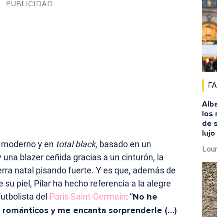
F
Alba
los
de s
lujo
 moderno y en
total black
, basado en un
Lour
y una blazer ceñida gracias a un cinturón, la
erra natal pisando fuerte. Y es que, además de
 su piel, Pilar ha hecho referencia a la alegre
futbolista del
Paris Saint-Germain
: “
No he
y románticos y me encanta sorprenderle (…)