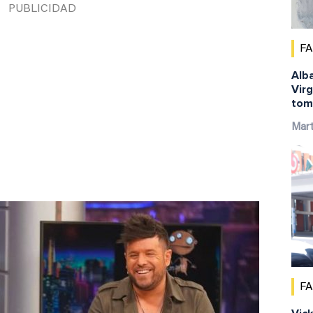
F
Alba
Virg
tom
Mar
F