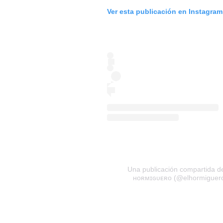
Ver esta publicación en Instagram
Una publicación compartida d
ʜᴏʀᴍɪɢᴜᴇʀᴏ (@elhormiguer