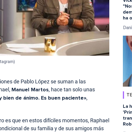
Vick
"No
dem
ha o
Dani
nstagram)
iones de Pablo López se suman a las
hael,
Manuel Martos
, hace tan solo unas
TE
y bien de ánimo. Es buen paciente»
,
La h
'Pri
tra
aro es que en estos difíciles momentos, Raphael
Rob
ondicional de su familia y de sus amigos más