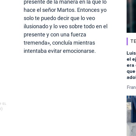
presente de la manera en la que lo
hace el señor Martos. Entonces yo
solo te puedo decir que lo veo
ilusionado y lo veo sobre todo en el
presente y con una fuerza
TE
tremenda», concluía mientras
intentaba evitar emocionarse.
Luis
el e
era 
que
ado
Fran
e ᴇʟ
o)