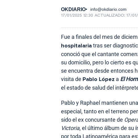
OKDIARIO
info@okdiario.com
17/01/2025 12:30
ACTUALIZADO:
17/01
Fue a finales del mes de dici
hospitalaria
tras ser diagnosti
conoció que el cantante comenz
su domicilio, pero lo cierto es
se encuentra desde entonces ha
visita de
Pablo López
a
El Hor
el estado de salud del intérpre
Pablo y Raphael mantienen una
especial, tanto en el terreno p
sido el ex concursante de
Opera
Victoria
, el último álbum de su 
por toda Latinoamérica para est