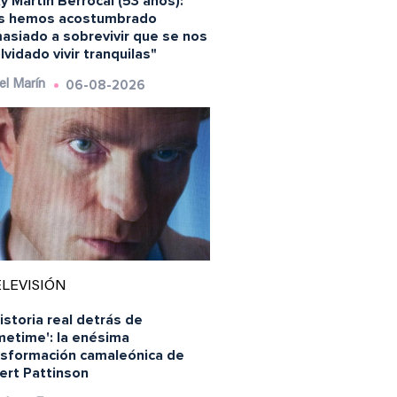
y Martín Berrocal (53 años):
s hemos acostumbrado
asiado a sobrevivir que se nos
lvidado vivir tranquilas"
06-08-2026
el Marín
LEVISIÓN
istoria real detrás de
metime': la enésima
nsformación camaleónica de
ert Pattinson