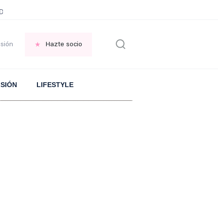
ani García
Infancia AMANCIO ORTEGA
FRASES que decimos en los BAR
esión
Hazte socio
ISIÓN
LIFESTYLE